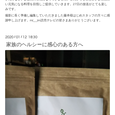
い元気になる料理を目指しご提供していきます。27日の放送がとても楽し
みです。
撮影に長く準備し編集していただきました藤本様はじめスタッフの方々に感
謝申し上げます。m(__)m読売テレビの皆さまありがとうございます。
2020
/
01
/
12 18:30
家族のヘルシーに感心のある方へ