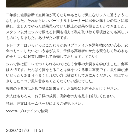
二年前に健康診断で血糖値が高くなり年もとしで気になりジムに通うように
なりました。それからいいパーソナルトレーナーに出会い筋トレの深さに感
動し、楽しんでやった結果思っていた以上の結果を得ることができました。
スタッフ以外にジムで鍛える仲間も増えて私を取り巻く環境はとても楽しい
ものになりました。ありがたい事です。
トレーナーはいろいろとこだわりがありプロテインを添加物のない安心、安
全のものにしたいという志があり、子供も高齢者のかたも安心して飲めるも
のをとついに起業し開発して販売しております。すごい‼️
ジムで体は筋トレでつくられるのではなく食事の大切さを学びました。食事
は大切です。たんぱく質をとることは体をつくる事に重要です。魚や肉が嫌
いだったりあまりうまくとれない方は補助としてお飲みください。味はすっ
きりしたココア風味甘さもくどくなくいい感じでした。
興味のある方はお店で試飲出来ます。お気軽にお声をおかけください。
大人はもちろん、お子様の成長、高齢者の方も是非お試しください。
詳細、注文はホームページによりご確認下さい。
sodatsu プロテインで検索
2020
/
01
/
01 11:51