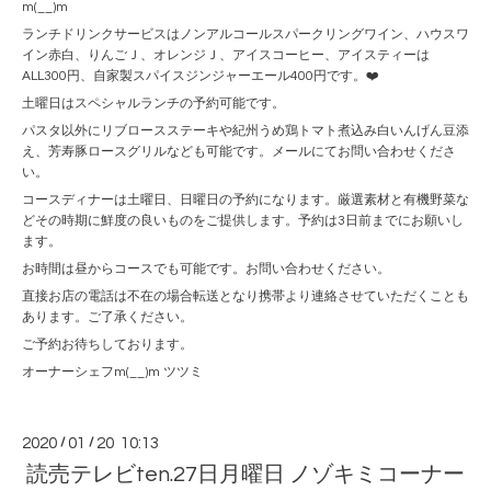
m(__)m
ランチドリンクサービスはノンアルコールスパークリングワイン、ハウスワ
イン赤白、りんごＪ、オレンジＪ、アイスコーヒー、アイスティーは
ALL300円、自家製スパイスジンジャーエール400円です。❤️
土曜日はスペシャルランチの予約可能です。
パスタ以外にリブロースステーキや紀州うめ鶏トマト煮込み白いんげん豆添
え、芳寿豚ロースグリルなども可能です。メールにてお問い合わせくださ
い。
コースディナーは土曜日、日曜日の予約になります。厳選素材と有機野菜な
どその時期に鮮度の良いものをご提供します。予約は3日前までにお願いし
ます。
お時間は昼からコースでも可能です。お問い合わせください。
直接お店の電話は不在の場合転送となり携帯より連絡させていただくことも
あります。ご了承ください。
ご予約お待ちしております。
オーナーシェフm(__)m ツツミ
2020
/
01
/
20 10:13
読売テレビten.27日月曜日 ノゾキミコーナー