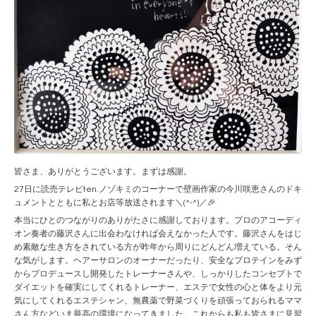
皆さま、ありがとうございます。まずは感謝。
27日に読売テレビten.ノゾキミのコーナーで壁画作家の今川咲恵さんのドキ
ュメントとともに私とお店等放送されます＼(^-^)／🎉
本当にひとのつながりのありがたさに感謝しております。プロのアコーディ
オン奏者の藤沢さんに出会わなければ会えなかった人です。藤沢さんをはじ
め素敵な生き方をされている方が昨年から周りにどんどん増えている。そん
な気がします。ヘアーサロンのオーナーだったり、安全なプロテインをみず
からプロデュースし開発したトレーナーさんや、しっかりしたコンセプトで
ダイエットを確実にしてくれるトレーナー、エステで女性の心と体をより元
気にしてくれるエステシャン、無農薬で野菜づくりを頑張っておられるママ
さん方などいま最高の環境になってきました。これからも私も皆さまに見習